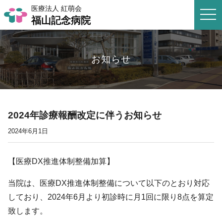
医療法人 紅萌会
togg
福山記念病院
navi
お知らせ
2024年診療報酬改定に伴うお知らせ
2024年6月1日
【医療
DX
推進体制整備加算】
当院は、医療
DX
推進体制整備について以下のとおり対応
しており、
2024
年
6
月より初診時に月
1
回に限り
8
点を算定
致します。