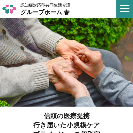
認知症対応型共同生活介護
togg
グループホーム 春
navi
信頼の医療提携
行き届いた小規模ケア