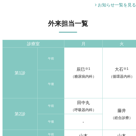
お知らせ一覧を見る
外来担当一覧
診療室
月
火
午前
辰巳
※1
大石
※1
第1診
（糖尿病内科）
（循環器内科）
午後
田中丸
午前
（呼吸器内科）
藤井
第2診
（総合診療）
-
午後
午前
山本
山本