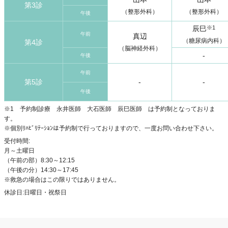
第3診
（整形外科）
（整形外科）
午後
辰巳
※1
午前
真辺
（糖尿病内科）
第4診
（脳神経外科）
-
午後
午前
第5診
-
-
午後
※1 予約制診療 永井医師 大石医師 辰巳医師 は予約制となっておりま
す。
※個別ﾘﾊﾋﾞﾘﾃｰｼｮﾝは予約制で行っておりますので、一度お問い合わせ下さい。
受付時間:
月～土曜日
（午前の部）8:30～12:15
（午後の分）14:30～17:45
※救急の場合はこの限りではありません。
休診日:
日曜日・祝祭日