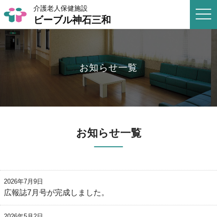
介護老人保健施設
togg
ビーブル神石三和
navi
お知らせ一覧
お知らせ一覧
2026年7月9日
広報誌7月号が完成しました。
2026年5月2日