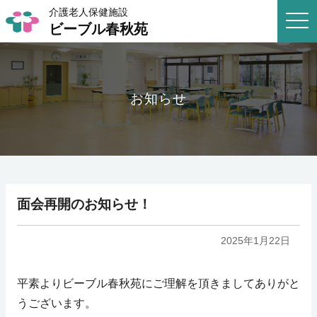
介護老人保健施設
togg
ビーブル春秋苑
navi
お知らせ
面会再開のお知らせ！
2025年1月22日
平素よりビーブル春秋苑にご理解を頂きましてありがと
うございます。