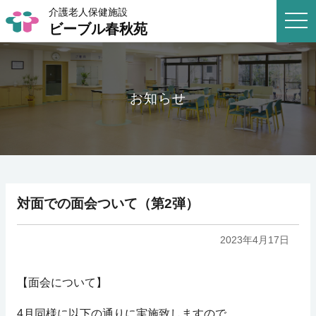
介護老人保健施設
togg
ビーブル春秋苑
navi
お知らせ
対面での面会ついて（第2弾）
2023年4月17日
【面会について】
4月同様に以下の通りに実施致しますので、