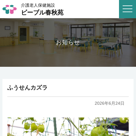
介護老人保健施設
togg
ビーブル春秋苑
navi
お知らせ
ふうせんカズラ
2026年6月24日