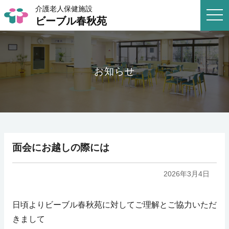
介護老人保健施設
togg
ビーブル春秋苑
navi
お知らせ
面会にお越しの際には
2026年3月4日
日頃よりビーブル春秋苑に対してご理解とご協力いただ
きまして